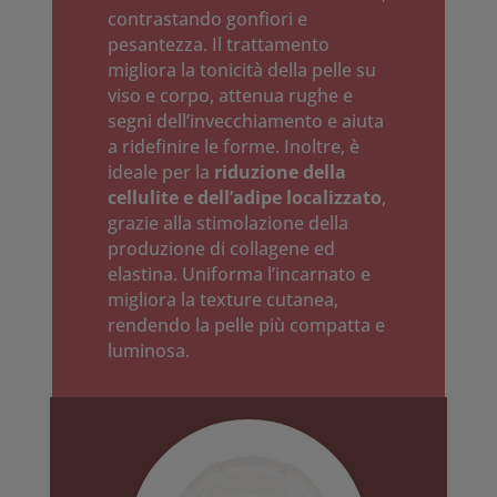
contrastando gonfiori e
pesantezza. Il trattamento
migliora la tonicità della pelle su
viso e corpo, attenua rughe e
segni dell’invecchiamento e aiuta
a ridefinire le forme. Inoltre, è
ideale per la
riduzione della
cellulite e dell’adipe localizzato
,
grazie alla stimolazione della
produzione di collagene ed
elastina. Uniforma l’incarnato e
migliora la texture cutanea,
rendendo la pelle più compatta e
luminosa.