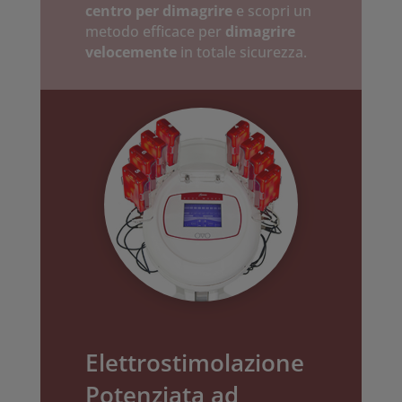
centro per dimagrire
e scopri un
metodo efficace per
dimagrire
velocemente
in totale sicurezza.
Elettrostimolazione
Potenziata ad