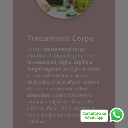
Trattamenti Corpo
I nostri
trattamenti corpo
estetica
sfruttano le proprietà di
oli essenziali, alghe, argille e
fanghi vegetali
per agire in modo
mirato sulle diverse esigenze
della pelle. Grazie all’applicazione
di creme con
principi attivi
potenziati
, questi trattamenti
aiutano a migliorare l’elasticità
cutanea, favorire il drenaggio e
stimolare il metabolismo
cellulare.