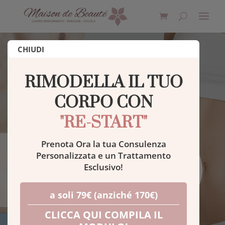
CHIUDI
RIMODELLA IL TUO
CORPO CON
"RE-START"
Prenota Ora la tua Consulenza
Personalizzata e un Trattamento
SERVIZI
Esclusivo!
Dimagrimento
a soli 79€ (anziché 170€)
CLICCA QUI COMPILA IL