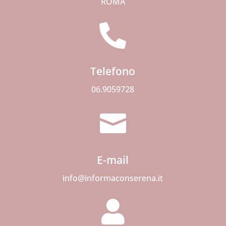
ROMA

Telefono
06.9059728

E-mail
info@informaconserena.it
