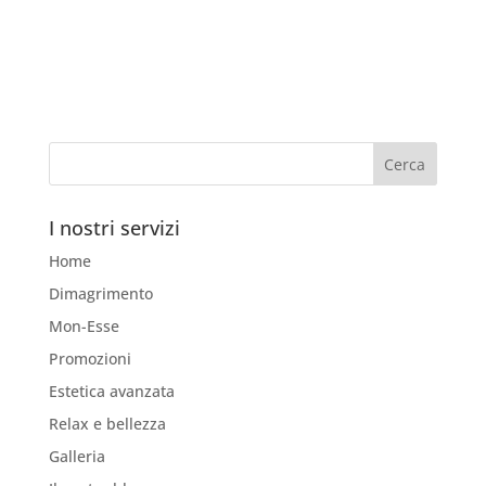
prezzo
prezzo
originale
attuale
era:
è:
37,00 €.
25,00 €.
I nostri servizi
Home
Dimagrimento
Mon-Esse
Promozioni
Estetica avanzata
Relax e bellezza
Galleria